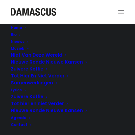
Home
Bio
Nieuws
Muziek
Niet Van Deze Wereld
Nieuwe Ronde Nieuwe Kansen
Zuivere Koffie
Tot Hier En Niet Verder
#3 De enige ware kerk -
Samenwerkingen
spoken word column
Lyrics
Zuivere Koffie
Tot hier en niet verder
10 JANUARI 2018
|
IN
GEEN CATEGORIE
|
BY
DAMASCUS
Nieuwe Ronde Nieuwe Kansen
Agenda
Contact